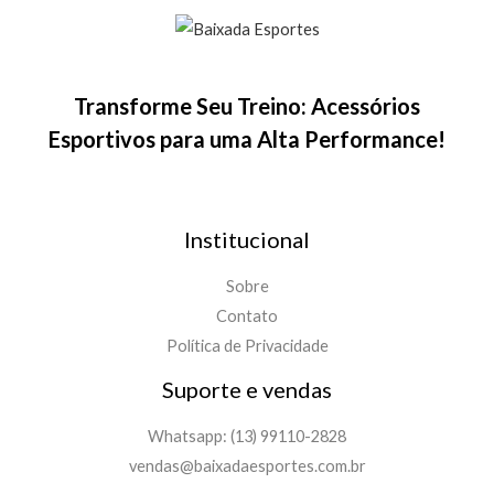
Transforme Seu Treino: Acessórios
Esportivos para uma Alta Performance!
Institucional
Sobre
Contato
Política de Privacidade
Suporte e vendas
Whatsapp: (13) 99110-2828
vendas@baixadaesportes.com.br