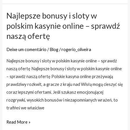
Najlepsze bonusy i sloty w
Najlepsze
bonusy
polskim kasynie online – sprawdź
i
naszą ofertę
sloty
w
Deixe um comentário
/
Blog
/
rogerio_oliveira
polskim
Najlepsze bonusy i sloty w polskim kasynie online – sprawdź
kasynie
naszą ofertę Najlepsze bonusy i sloty w polskim kasynie online
online
– sprawdź naszą ofertę Polskie kasyna online przeżywają
–
prawdziwy rozkwit, a gracze z kraju nad Wisłą mogą cieszyć się
sprawdź
coraz lepszymi ofertami. Jeśli szukasz emocjonującej
naszą
rozgrywki, wysokich bonusów i niezapomnianych wrażeń, to
ofertę
trafiłeś we właściwe
Read More »