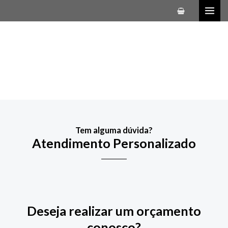
Ir
MAI
para
ME
o
Fale Conosco
conteúdo
Tem alguma dúvida?
Atendimento Personalizado
Deseja realizar um orçamento
conosco?