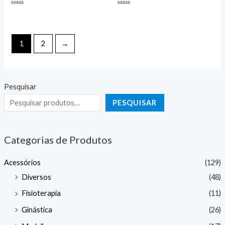
Avaliação
Avaliação
0
0
de
de
5
5
1
2
→
Pesquisar
PESQUISAR
Categorias de Produtos
Acessórios
(129)
Diversos
(48)
Fisioterapia
(11)
Ginástica
(26)