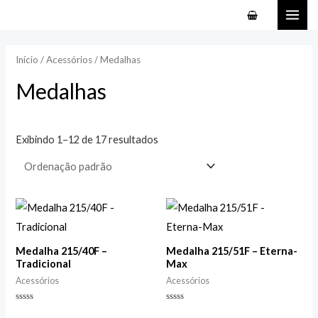
Ir
MAI
para
ME
o
Início
/
Acessórios
/ Medalhas
conteúdo
Medalhas
Exibindo 1–12 de 17 resultados
Medalha 215/40F –
Medalha 215/51F – Eterna-
Tradicional
Max
Acessórios
Acessórios
Avaliação
Avaliação
0
0