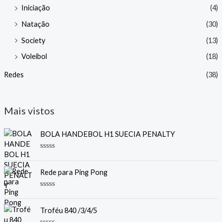
Iniciação
(4)
Natação
(30)
Society
(13)
Voleibol
(18)
Redes
(38)
Mais vistos
BOLA HANDEBOL H1 SUECIA PENALTY
A
v
a
Rede para Ping Pong
l
i
a
A
ç
v
ã
a
Troféu 840 /3/4/5
o
l
0
i