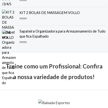
d
a
A
e
ç
v
5
ã
a
KIT 2 BOLAS DE MASSAGEM VOLLO
o
l
0
i
d
a
A
e
ç
v
5
ã
a
Sapateira Organizadora para Armazenamento de Tudo
o
l
0
que fica Espalhado
i
d
a
e
ç
5
A
ã
v
o
a
0
l
d
i
e
a
5
Treine como um Profissional: Confira
ç
ã
o
a nossa variedade de produtos!
0
d
e
5