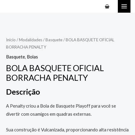
Ir
MAI
para
ME
o
conteúdo
Início
/
Modalidades
/
Basquete
/ BOLA BASQUETE OFICIAL
BORRACHA PENALTY
Basquete
,
Bolas
BOLA BASQUETE OFICIAL
BORRACHA PENALTY
Descrição
A Penalty criou a Bola de Basquete Playoff para você se
divertir com osamigos em quadras externas.
Sua construção é Vulcanizada, proporcionando alta resistência