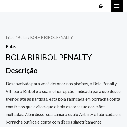
Ir
MAI
para
ME
o
conteúdo
Início
/
Bolas
/ BOLA BIRIBOL PENALTY
Bolas
BOLA BIRIBOL PENALTY
Descrição
Desenvolvida para você detonar nas piscinas, a Bola Penalty
VIII para Biribol é a sua melhor opção. Indicada para uso desde
treinos até as partidas, esta bola fabricada em borracha conta
com frisos que evitam que a bola escorregue das mãos
molhadas. Além disso, sua câmara estilo Airbility é fabricada em
borracha butílica e conta com discos simetricamente