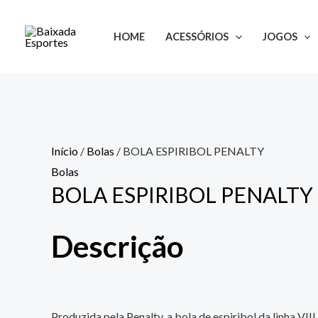
Ir
para
HOME
ACESSÓRIOS
JOGOS
o
conteúdo
Início
/
Bolas
/ BOLA ESPIRIBOL PENALTY
Bolas
BOLA ESPIRIBOL PENALTY
Descrição
Produzida pela Penalty, a bola de espiribol da linha VIII