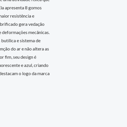
Ela apresenta 8 gomos
ior resistência e
ubrificado gera vedação
s e deformações mecânicas.
butílica e sistema de
nção do ar e não altera as
r fim, seu design é
orescente e azul, criando
destacam o logo da marca