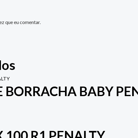
ez que eu comentar.
dos
E BORRACHA BABY PE
 100 R1 PENALTY