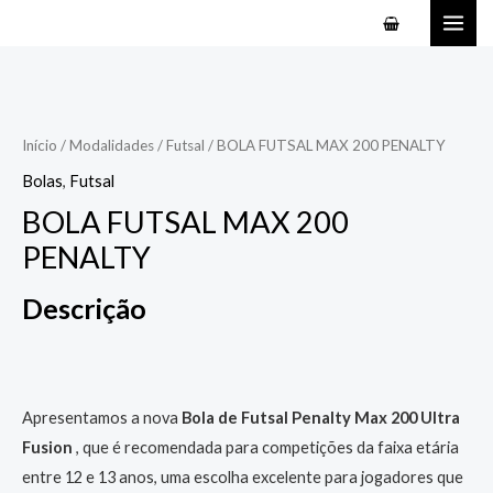
Ir
MAI
para
ME
o
conteúdo
Início
/
Modalidades
/
Futsal
/ BOLA FUTSAL MAX 200 PENALTY
Bolas
,
Futsal
BOLA FUTSAL MAX 200
PENALTY
Descrição
Apresentamos a nova
Bola de Futsal Penalty Max 200 Ultra
Fusion
, que é recomendada para competições da faixa etária
entre 12 e 13 anos, uma escolha excelente para jogadores que