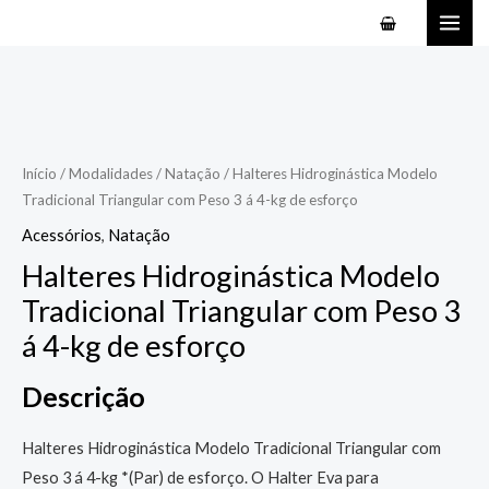
Ir
MAI
para
ME
o
conteúdo
Início
/
Modalidades
/
Natação
/ Halteres Hidroginástica Modelo
Tradicional Triangular com Peso 3 á 4-kg de esforço
Acessórios
,
Natação
Halteres Hidroginástica Modelo
Tradicional Triangular com Peso 3
á 4-kg de esforço
Descrição
Halteres Hidroginástica Modelo Tradicional Triangular com
Peso 3 á 4-kg *(Par) de esforço. O Halter Eva para