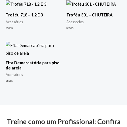
Troféu 718 – 1 2 E 3
Troféu 301 – CHUTEIRA
Acessórios
Acessórios
Avaliação
Avaliação
0
0
de
de
5
5
Fita Demarcatória para piso
de areia
Acessórios
Avaliação
0
de
5
Treine como um Profissional: Confira