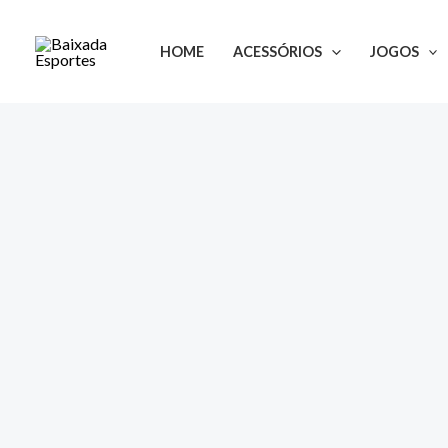
Ir
para
HOME
ACESSÓRIOS
JOGOS
o
conteúdo