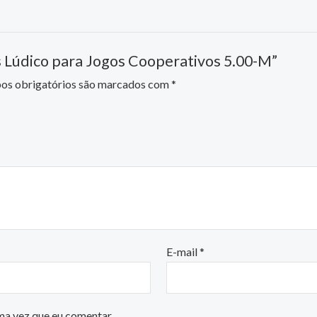
as Lúdico para Jogos Cooperativos 5.00-M”
s obrigatórios são marcados com
*
E-mail
*
ma vez que eu comentar.