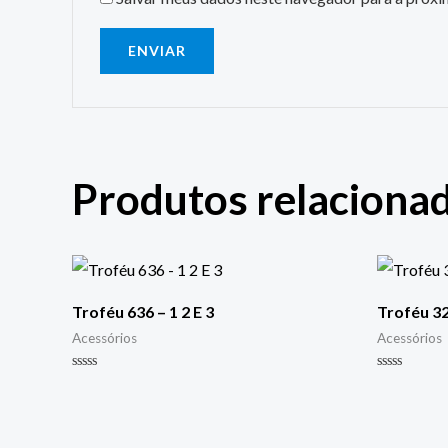
Produtos relaciona
Troféu 636 – 1 2 E 3
Troféu 32
Acessórios
Acessórios
Avaliação
Avaliação
0
0
de
de
5
5