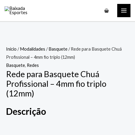
Ir
MAI
para
ME
o
conteúdo
Início
/
Modalidades
/
Basquete
/ Rede para Basquete Chuá
Profissional – 4mm fio triplo (12mm)
Basquete
,
Redes
Rede para Basquete Chuá
Profissional – 4mm fio triplo
(12mm)
Descrição