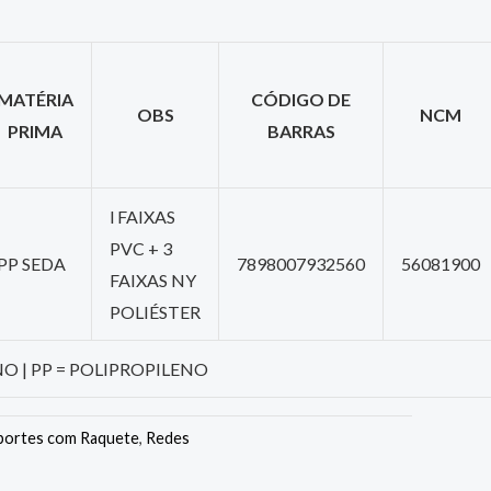
MATÉRIA
CÓDIGO DE
OBS
NCM
PRIMA
BARRAS
l FAIXAS
PVC + 3
PP SEDA
7898007932560
56081900
FAIXAS NY
POLIÉSTER
NO | PP = POLIPROPILENO
portes com Raquete
,
Redes