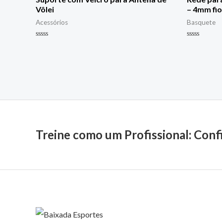
Vôlei
– 4mm fio
Acessórios
Basquete
Avaliação
Avaliação
0
0
de
de
5
5
Treine como um Profissional: Conf