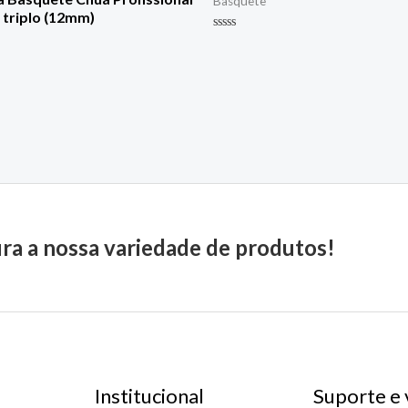
Basquete
 triplo (12mm)
Avaliação
0
de
5
ira a nossa variedade de produtos!
Institucional
Suporte e