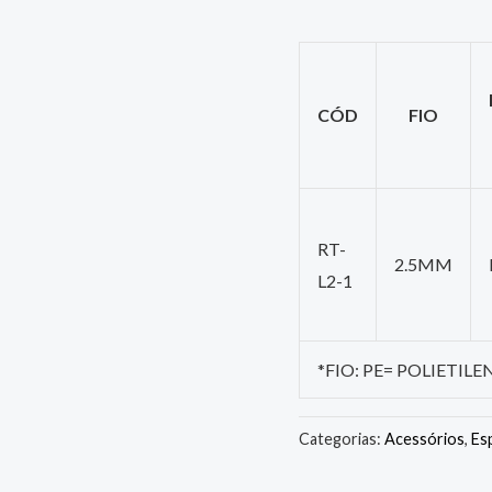
CÓD
FIO
RT-
2.5MM
L2-1
*FIO: PE= POLIETILE
Categorias:
Acessórios
,
Es