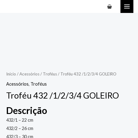
Ir
MAI
para
ME
o
conteúdo
Início
/
Acessórios
/
Troféus
/ Troféu 432 /1/2/3/4 GOLEIRO
Acessórios
,
Troféus
Troféu 432 /1/2/3/4 GOLEIRO
Descrição
432/1 – 22 cm
432/2 – 26 cm
432/3 – 30 cm