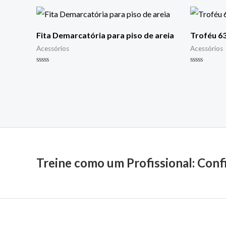
Fita Demarcatória para piso de areia
Troféu 635
Acessórios
Acessórios
Avaliação
Avaliação
0
0
de
de
5
5
Treine como um Profissional: Conf