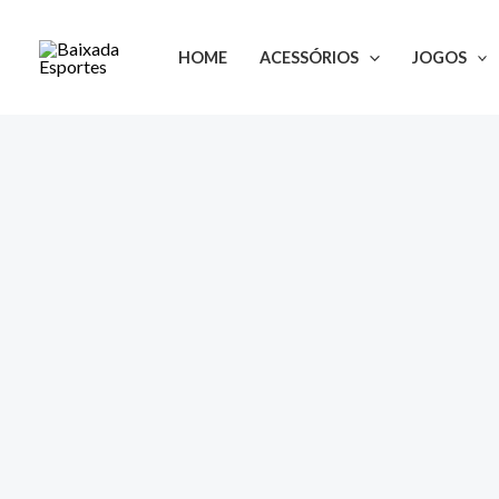
Ir
para
HOME
ACESSÓRIOS
JOGOS
o
conteúdo