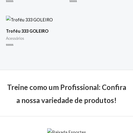
Avaliação
Avaliação
0
0
de
de
5
5
Troféu 333 GOLEIRO
Acessórios
Avaliação
0
de
5
Treine como um Profissional: Confira
a nossa variedade de produtos!