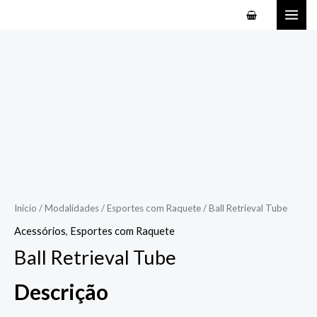
Ir
MAI
para
ME
o
conteúdo
Início
/
Modalidades
/
Esportes com Raquete
/ Ball Retrieval Tube
Acessórios
,
Esportes com Raquete
Ball Retrieval Tube
Descrição