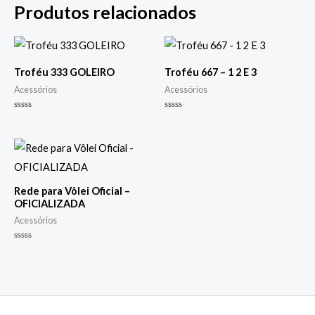
Produtos relacionados
Troféu 333 GOLEIRO
Troféu 667 – 1 2 E 3
Acessórios
Acessórios
Avaliação
Avaliação
0
0
de
de
5
5
Rede para Vôlei Oficial –
OFICIALIZADA
Acessórios
Avaliação
0
de
5