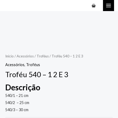
Ir
MAI
para
ME
o
conteúdo
Início
/
Acessórios
/
Troféus
/ Troféu 540 – 1 2 E 3
Acessórios
,
Troféus
Troféu 540 – 1 2 E 3
Descrição
540/1 – 21 cm
540/2 – 25 cm
540/3 – 30 cm