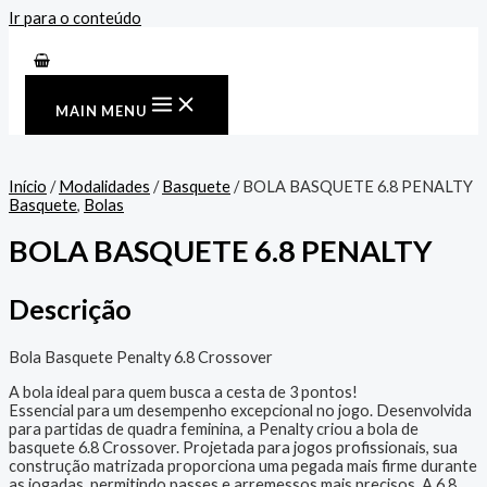
Ir para o conteúdo
MAIN MENU
Início
/
Modalidades
/
Basquete
/ BOLA BASQUETE 6.8 PENALTY
Basquete
,
Bolas
BOLA BASQUETE 6.8 PENALTY
Descrição
Bola Basquete Penalty 6.8 Crossover
A bola ideal para quem busca a cesta de 3 pontos!
Essencial para um desempenho excepcional no jogo. Desenvolvida
para partidas de quadra feminina, a Penalty criou a bola de
basquete 6.8 Crossover. Projetada para jogos profissionais, sua
construção matrizada proporciona uma pegada mais firme durante
as jogadas, permitindo passes e arremessos mais precisos. A 6.8