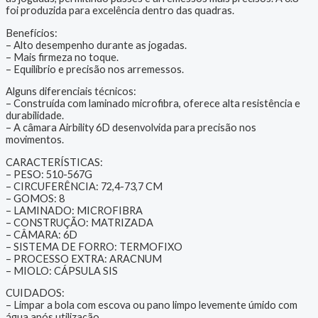
foi produzida para excelência dentro das quadras.
Benefícios:
– Alto desempenho durante as jogadas.
– Mais firmeza no toque.
– Equilíbrio e precisão nos arremessos.
Alguns diferenciais técnicos:
– Construída com laminado microfibra, oferece alta resistência e
durabilidade.
– A câmara Airbility 6D desenvolvida para precisão nos
movimentos.
CARACTERÍSTICAS:
– PESO: 510-567G
– CIRCUFERÊNCIA: 72,4-73,7 CM
– GOMOS: 8
– LAMINADO: MICROFIBRA
– CONSTRUÇÃO: MATRIZADA
– CÂMARA: 6D
– SISTEMA DE FORRO: TERMOFIXO
– PROCESSO EXTRA: ARACNUM
– MIOLO: CÁPSULA SIS
CUIDADOS:
– Limpar a bola com escova ou pano limpo levemente úmido com
água após utilização.