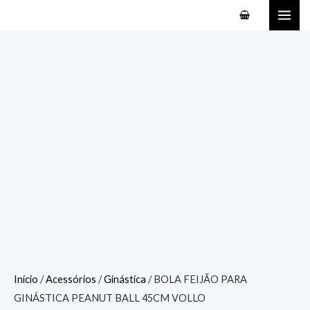
Ir
MAI
para
ME
o
conteúdo
Início
/
Acessórios
/
Ginástica
/ BOLA FEIJÃO PARA
GINÁSTICA PEANUT BALL 45CM VOLLO