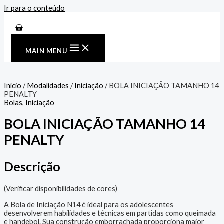
Ir para o conteúdo
MAIN MENU
Início
/
Modalidades
/
Iniciação
/ BOLA INICIAÇÃO TAMANHO 14
PENALTY
Bolas
,
Iniciação
BOLA INICIAÇÃO TAMANHO 14
PENALTY
Descrição
(Verificar disponibilidades de cores)
A Bola de Iniciação N14 é ideal para os adolescentes
desenvolverem habilidades e técnicas em partidas como queimada
e handebol. Sua construção emborrachada proporciona maior