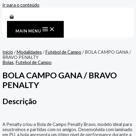
Ir para o conteúdo
MAIN MENU
Início
/
Modalidades
/
Futebol de Campo
/ BOLA CAMPO GANA /
BRAVO PENALTY
Bolas
,
Futebol de Campo
BOLA CAMPO GANA / BRAVO
PENALTY
Descrição
A Penalty criou a Bola de Campo Penalty Bravo, modelo ideal para
seustreinos e partidas com os amigos. Desenvolvida com laminado
em PU, a bola apresenta um ótimo nível de performance durante a