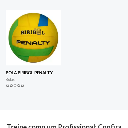
Avaliação
Avaliação
0
0
de
de
5
5
BOLA BIRIBOL PENALTY
Bolas
Avaliação
0
de
5
Treine como um Profissional: Confira